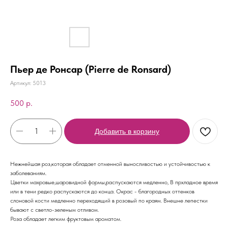
Пьер де Ронсар (Pierre de Ronsard)
Артикул:
5013
500
р.
Добавить в корзину
Нежнейшая роз,которая обладает отменной выносливостью и устойчивостью к
заболеваниям.
Цветки махровые,шаровидной формы,распускаются медленно, В прхладное время
или в тени редко распускаются до конца. Окрас - благородных оттенков
слоновой кости медленно переходящий в розовый по краям. Внешне лепестки
бывают с светло-зеленым отливом.
Роза обладает легким фруктовым ароматом.